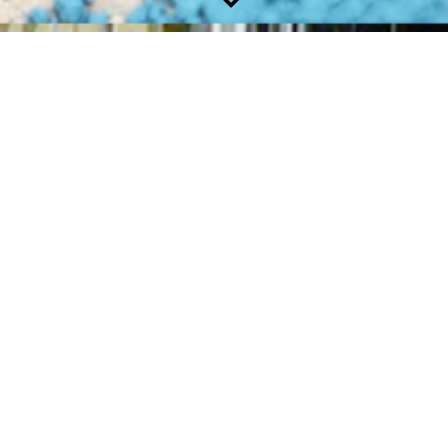
ÖKOLOGISCHE MATERIALIEN
Natürlich konsequent
Wir arbeiten ausschließlich
mit hochwertigen Materialien.
Zunehmend gehören dazu
auch immer mehr ökologische
Produkte. Neben Lehmputzen
und Silikatfarben, die wir seit
jeher einsetzen, nehmen wir
immer wieder neue Produkte
ins Programm, die sich durch
umweltverträgliche oder
ressour­cens­chonen­de Eigen­
schaf­ten auszeichnen.
Nachhaltig zu arbeiten ist uns